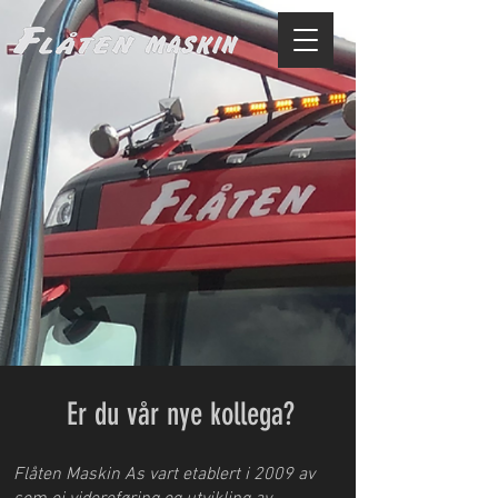
Er du vår nye kollega?
Flåten Maskin As vart etablert i 2009 av