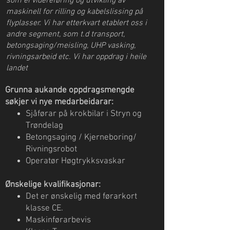
som ei videreføring og utvikling av
maskinell for rilling og kabelslissing på
flyplasser. Vi har etterkvart etablert oss i
andre segment, som t.d transport,
betongsaging/meisling, UHP vasking,
rivningsarbeid etc. Vi har oppdrag i heile
landet
Grunna aukande oppdragsmengde
søkjer vi nye medarbeidarar:
Sjåførar på krokbilar i Stryn og
Trøndelag
Betongsaging / Kjerneboring/
Rivningsrobot
Operatør Høgtrykksvaskar
Ønskelige kvalifikasjonar:
Det er ønskelig med førarkort
klasse CE.
Maskinførarbevis