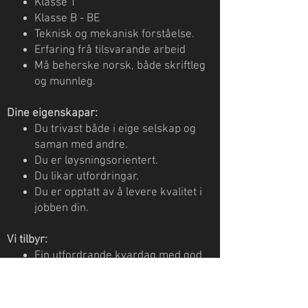
Klasse T
Klasse B - BE
Teknisk og mekanisk forståelse.
Erfaring frå tilsvarande arbeid
Må beherske norsk, både skriftleg
og munnleg.
Dine eigenskapar:
Du trivast både i eige selskap og
saman med andre.
Du er løysningsorientert.
Du likar utfordringar.
Du er opptatt av å levere kvalitet i
jobben din.
Vi tilbyr:
Ein utfordrande kvardag med god
moglegheit
for personleg utvikling
Konkurransedyktige vilkår
Moderne utstyrspark